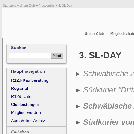
Startseite
››
Unser Club
››
Presseecke
››
3. SL-Day
Unser Club
Mitgliedschaf
Suchen
3. SL-DAY
Hauptnavigation
Schwäbische Ze
►
R129-Kaufberatung
Südkurier "Dri
Regional
►
R129 Daten
Schwäbische 
Clubleistungen
►
Mitglied werden
Südkurier vom
Ausfahrten-Archiv
►
Clubshop