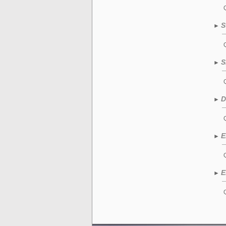
S
►
S
►
D
►
E
►
E
►