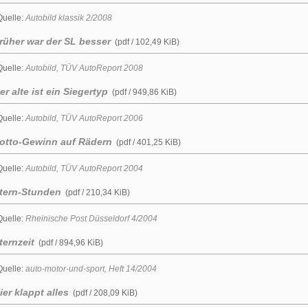
Quelle:
Autobild klassik 2/2008
rüher war der SL besser
(pdf / 102,49 KiB)
Quelle:
Autobild,
TÜV
AutoReport 2008
er alte ist ein Siegertyp
(pdf / 949,86 KiB)
Quelle:
Autobild,
TÜV
AutoReport 2006
otto-Gewinn auf Rädern
(pdf / 401,25 KiB)
Quelle:
Autobild,
TÜV
AutoReport 2004
tern-Stunden
(pdf / 210,34 KiB)
Quelle:
Rheinische Post Düsseldorf 4/2004
ternzeit
(pdf / 894,96 KiB)
Quelle:
auto-motor-und-sport, Heft 14/2004
ier klappt alles
(pdf / 208,09 KiB)