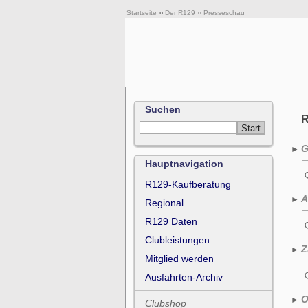
Startseite
››
Der R129
››
Presseschau
Suchen
G
►
Hauptnavigation
R129-Kaufberatung
A
►
Regional
R129 Daten
Clubleistungen
Z
►
Mitglied werden
Ausfahrten-Archiv
O
►
Clubshop