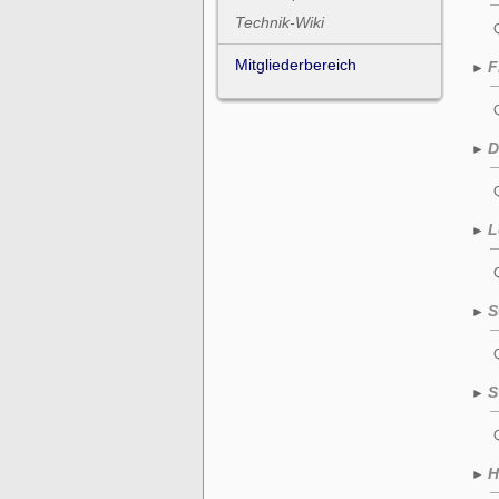
Technik-Wiki
Mitgliederbereich
F
►
D
►
L
►
S
►
S
►
H
►