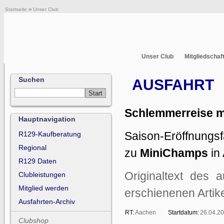
Startseite
››
Unser Club
Unser Club
Mitgliedschaf
Suchen
AUSFAHRT
Schlemmerreise m
Hauptnavigation
Saison-Eröffnungsf
R129-Kaufberatung
Regional
zu
MiniChamps
in
R129 Daten
Originaltext des 
Clubleistungen
Mitglied werden
erschienenen Artike
Ausfahrten-Archiv
RT:
Aachen
Startdatum:
26.04.2
Clubshop