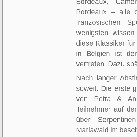
Bordeaux, Camem
Bordeaux – alle 
französischen S
wenigsten wissen 
diese Klassiker für
in Belgien ist de
vertreten. Dazu sp
Nach langer Absti
soweit: Die erste
von Petra & And
Teilnehmer auf de
über Serpentine
Mariawald im besch